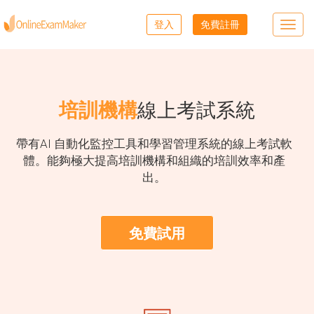
登入
免費註冊
Toggl
navig
培訓機構
線上考試系統
帶有AI 自動化監控工具和學習管理系統的線上考試軟
體。能夠極大提高培訓機構和組織的培訓效率和產
出。
免費試用