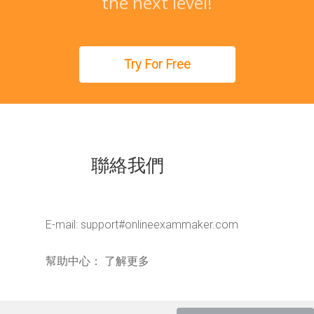
the next level!
Try For Free
聯絡我們
E-mail:
support#onlineexammaker.com
幫助中心：
了解更多